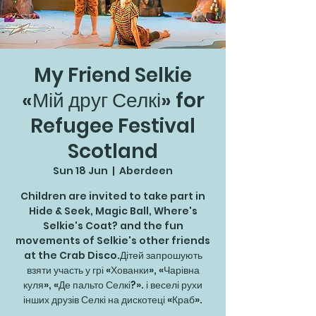
My Friend Selkie
«Мій друг Селкі» for
Refugee Festival
Scotland
Sun 18 Jun
  |  
Aberdeen
Children are invited to take part in
Hide & Seek, Magic Ball, Where's
Selkie's Coat? and the fun
movements of Selkie's other friends
at the Crab Disco.Дітей запрошують
взяти участь у грі «Хованки», «Чарівна
куля», «Де пальто Селкі?». і веселі рухи
інших друзів Селкі на дискотеці «Краб».