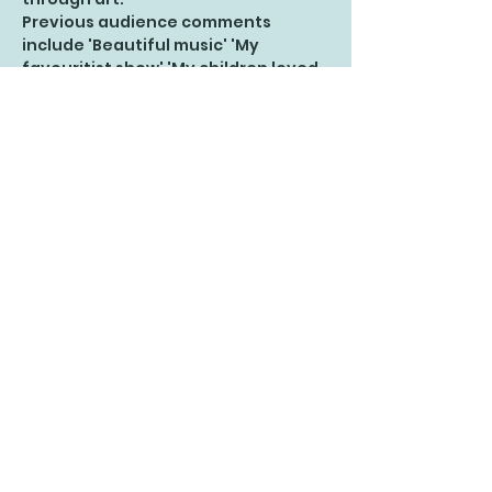
Previous audience comments 
include 'Beautiful music' 'My 
favouritist show' 'My children loved 
the show' 'My grandchild has played 
being Selkie all week since seeing 
the show'
Чудова розвага для всієї родини з 
прекрасними моментами спілкування. 
Після закінчення історії глядачам 
пропонується малювати разом, щоб 
закріпити досвід і поділитися спогадами чи 
історіями через мистецтво.
Попередні коментарі глядачів включають: 
«Прекрасна музика», «Моє улюблене 
шоу», «Моїм дітям сподобалося шоу», 
«Мій онук весь тиждень грався Селкі, 
відколи побачив шоу»